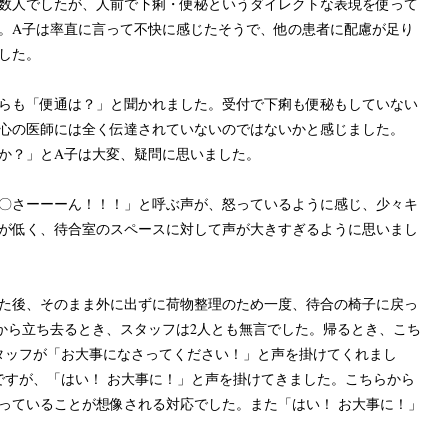
数人でしたが、人前で下痢・便秘というダイレクトな表現を使って
。A子は率直に言って不快に感じたそうで、他の患者に配慮が足り
した。
らも「便通は？」と聞かれました。受付で下痢も便秘もしていない
心の医師には全く伝達されていないのではないかと感じました。
か？」とA子は大変、疑問に思いました。
〇さーーーん！！！」と呼ぶ声が、怒っているように感じ、少々キ
が低く、待合室のスペースに対して声が大きすぎるように思いまし
た後、そのまま外に出ずに荷物整理のため一度、待合の椅子に戻っ
から立ち去るとき、スタッフは2人とも無言でした。帰るとき、こち
タッフが「お大事になさってください！」と声を掛けてくれまし
ですが、「はい！ お大事に！」と声を掛けてきました。こちらから
っていることが想像される対応でした。また「はい！ お大事に！」