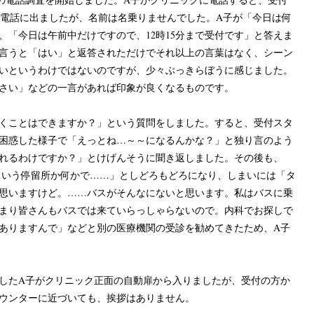
と電話に出ましたが、名前は名乗りませんでした。A子が「今日は何
、「今日は午前中だけですので、12時15分まで受付です」と答えま
言うと「はい」と返答されただけでそれ以上の言葉はなく、シーン
いというわけではないのですが、少々ぶっきらぼうに感じました。
さい」などの一言があれば印象が良くなるものです。
くことはできますか？」という質問をしました。すると、受付スタ
困惑した様子で「えっとね…～～になるんかな？」と独り言のよう
れるわけですか？」とけげんそうに聞き返しました。その後も、
っていう停留所か何かで……」としどろもどろになり、しまいには「タ
思いますけど。……バスがそんなにないと思います。私はバスに乗
まり皆さんもバスでは来ていらっしゃらないので。内科でお探しで
ありますんで」などと別の医療機関の受診を勧めてきたため、A子
したA子がクリニック正面の自動扉から入りましたが、受付の方か
ウンターに近づいても、挨拶はありません。