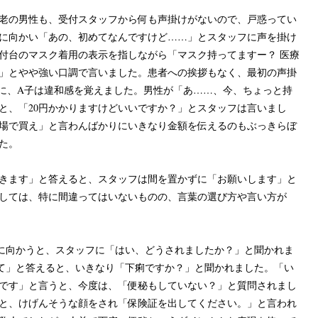
老の男性も、受付スタッフから何も声掛けがないので、戸惑ってい
に向かい「あの、初めてなんですけど……」とスタッフに声を掛け
付台のマスク着用の表示を指しながら「マスク持ってますー？ 医療
」とやや強い口調で言いました。患者への挨拶もなく、最初の声掛
とに、A子は違和感を覚えました。男性が「あ……、今、ちょっと持
と、「20円かかりますけどいいですか？」とスタッフは言いまし
場で買え」と言わんばかりにいきなり金額を伝えるのもぶっきらぼ
た。
きます」と答えると、スタッフは間を置かずに「お願いします」と
しては、特に間違ってはいないものの、言葉の選び方や言い方が
に向かうと、スタッフに「はい、どうされましたか？」と聞かれま
て」と答えると、いきなり「下痢ですか？」と聞かれました。「い
です」と言うと、今度は、「便秘もしていない？」と質問されまし
と、けげんそうな顔をされ「保険証を出してください。」と言われ