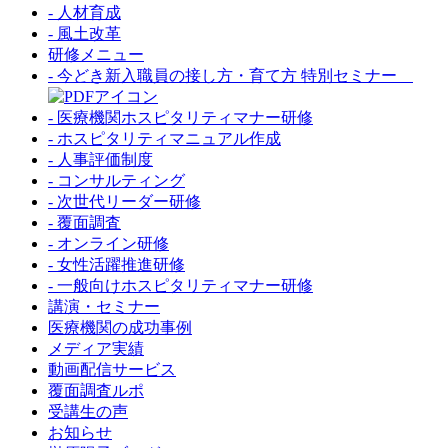
- 人材育成
- 風土改革
研修メニュー
- 今どき新入職員の接し方・育て方 特別セミナー
- 医療機関ホスピタリティマナー研修
- ホスピタリティマニュアル作成
- 人事評価制度
- コンサルティング
- 次世代リーダー研修
- 覆面調査
- オンライン研修
- 女性活躍推進研修
- 一般向けホスピタリティマナー研修
講演・セミナー
医療機関の成功事例
メディア実績
動画配信サービス
覆面調査ルポ
受講生の声
お知らせ