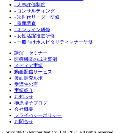
- 人事評価制度
- コンサルティング
- 次世代リーダー研修
- 覆面調査
- オンライン研修
- 女性活躍推進研修
- 一般向けホスピタリティマナー研修
講演・セミナー
医療機関の成功事例
メディア実績
動画配信サービス
覆面調査ルポ
受講生の声
実績紹介
お知らせ
榊原陽子ブログ
会社概要
プライバシーポリシー
お問合せ
Copyright(C) Mother leaf Co.,Ltd. 2021 All rights reserved.