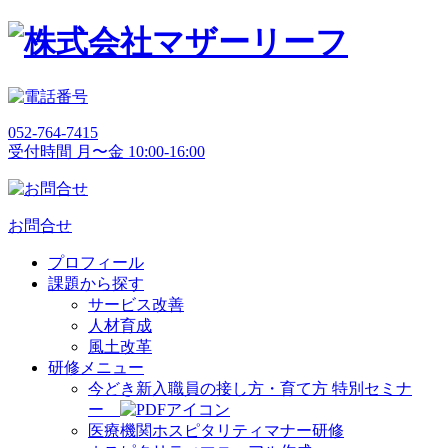
052-764-7415
受付時間 月〜金 10:00-16:00
お問合せ
プロフィール
課題から探す
サービス改善
人材育成
風土改革
研修メニュー
今どき新入職員の接し方・育て方 特別セミナ
ー
医療機関ホスピタリティマナー研修