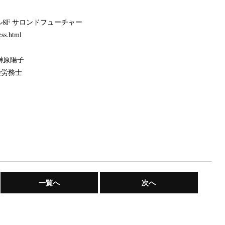
ビル8F サロンドフューチャー
ess.html
榊原陽子
険労務士
一覧へ
次へ