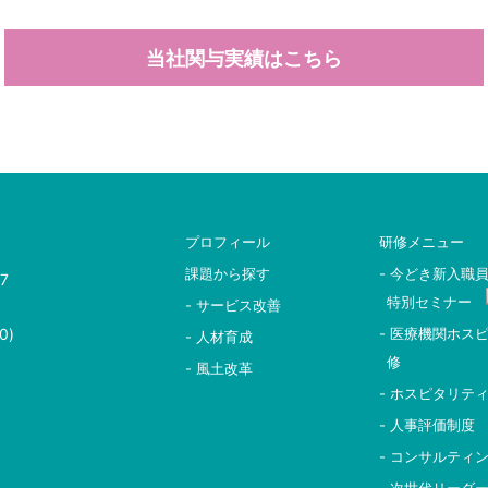
当社関与実績はこちら
プロフィール
研修メニュー
課題から探す
- 今どき新入職
7
特別セミナー
- サービス改善
0)
- 医療機関ホス
- 人材育成
修
- 風土改革
- ホスピタリテ
- 人事評価制度
- コンサルティ