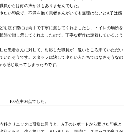
職員からは何の声かけもありませんでした。
冷たい印象で、不満を抱く患者さんがいても無理はないとA子は感
どを渡す際には両手で丁寧に渡してくれましたし、トイレの場所を
状態で指し示してくれましたので、丁寧な所作は定着しているよう
した患者さんに対して、対応した職員が「遠いところ来ていただい
ていたそうです。スタッフは決して冷たい人たちではなさそうなの
から感じ取ってしまったのです。
100点中34点でした。
内科クリニックに研修に伺うと、A子のレポートから受けた印象と
出迎えられ、少々驚いてしまいました。同時に、スタッフの良さが