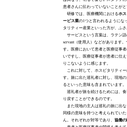
患者さんに伝わっていないことがと
ホス
研修では、医療機関における
ービス業
の1つと言われるようにな
タリティー産業といった方が、ふさ
サービスという言葉は、ラテン語の「
servant（使用人）などがあり
す。医療において患者と医療従事者
いですし、医療従事者が患者に仕え
りこないように感じます。
これに対して、ホスピタリティーは
す。旅に出た巡礼者に対し、現地の
るといった意味も含まれています。
巡礼者が旅を続けるためには、食
り戻すことができるのです。
また現地の主人は巡礼の旅に出な
同様の意味を持つと考えられていた
協働の
ん。それぞれが対等であり、
患者と医療従事者の関係を考えて