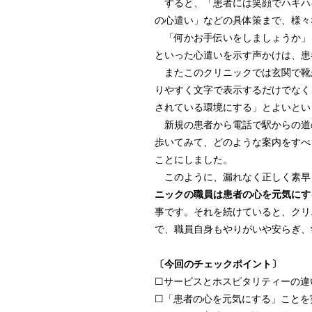
すると、「患者には笑顔でハキハ
の心遣い」などの具体策まで、様々
「何かお手伝いをしましょうか」
といった心遣いを示す声かけは、患
またこのクリニックでは玄関で靴
りやすく文字で表示するだけでなく
されている環境にする」とよいとい
新規の患者から電話で駅からの道
歩いてみて、どのような案内をすべ
ことにしました。
このように、漏れなく正しく素早
ニックの職員は患者の心を元気にす
事です。それを続けていると、クリ
で、職員自身もやりがいや安らぎ、
〔今回のチェックポイント〕
☐サービスとホスピタリティーの違
☐「患者の心を元気にする」ことを