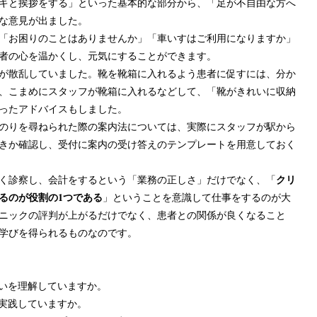
キと挨拶をする」といった基本的な部分から、「足が不自由な方へ
な意見が出ました。
「お困りのことはありませんか」「車いすはご利用になりますか」
者の心を温かくし、元気にすることができます。
が散乱していました。靴を靴箱に入れるよう患者に促すには、分か
、こまめにスタッフが靴箱に入れるなどして、「靴がきれいに収納
ったアドバイスもしました。
のりを尋ねられた際の案内法については、実際にスタッフが駅から
きか確認し、受付に案内の受け答えのテンプレートを用意しておく
クリ
く診察し、会計をするという「業務の正しさ」だけでなく、「
るのが役割の1つである
」ということを意識して仕事をするのが大
ニックの評判が上がるだけでなく、患者との関係が良くなること
学びを得られるものなのです。
いを理解していますか。
実践していますか。