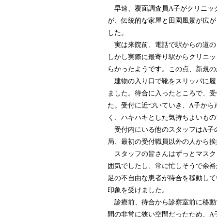
早速、覆面調査員A子がクリニック
が、伝統的な家屋と田園風景が広が
した。
実は来院前、電話で駅からの道の
しかし実際に最寄り駅からクリニッ
らかったようです。この点、新規の
建物の入り口で靴をスリッパに履
ました。待合に入ったところで、受
た。受付に近づいていき、A子から
く、ハキハキとした気持ちよいもの
受付内にいる他のスタッフはA子
局、最初の受付職員以外の人から挨
スタッフの皆さんはずっとマスク
囲気でしたし、常に忙しそうで余裕
足の不自由な患者が待合を移動して
印象を受けました。
診療前、待合から診察室前に移動
間の非常に狭い空間だったため、A