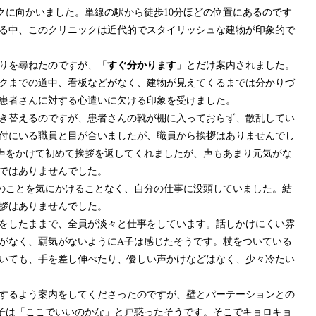
に向かいました。単線の駅から徒歩10分ほどの位置にあるのです
る中、このクリニックは近代的でスタイリッシュな建物が印象的で
すぐ分かります
りを尋ねたのですが、「
」とだけ案内されました。
クまでの道中、看板などがなく、建物が見えてくるまでは分かりづ
患者さんに対する心遣いに欠ける印象を受けました。
き替えるのですが、患者さんの靴が棚に入っておらず、散乱してい
付にいる職員と目が合いましたが、職員から挨拶はありませんでし
声をかけて初めて挨拶を返してくれましたが、声もあまり元気がな
ではありませんでした。
のことを気にかけることなく、自分の仕事に没頭していました。結
拶はありませんでした。
をしたままで、全員が淡々と仕事をしています。話しかけにくい雰
がなく、覇気がないようにA子は感じたそうです。杖をついている
いても、手を差し伸べたり、優しい声かけなどはなく、少々冷たい
するよう案内をしてくださったのですが、壁とパーテーションとの
子は「ここでいいのかな」と戸惑ったそうです。そこでキョロキョ