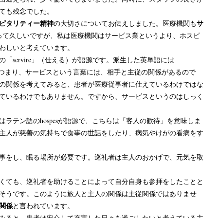
ても残念でした。
ピタリティー精神
サ
の大切さについてお伝えしました。医療機関も
って久しいですが、私は医療機関はサービス業というより、ホスピ
わしいと考えています。
servire」（仕える）が語源です。派生した英単語には
ます。つまり、サービスという言葉には、相手と主従の関係があるので
の関係を考えてみると、患者が医療従事者に仕えているわけではな
ているわけでもありません。ですから、サービスというのはしっく
ラテン語のhospesが語源で、こちらは「客人の歓待」を意味しま
主人が慈善の気持ちで食事の世話をしたり、病気やけがの看病をす
事をし、眠る場所が必要です。巡礼者は主人のおかげで、元気を取
くても、巡礼者を助けることによって自分自身も参拝をしたことと
そうです。このように旅人と主人の関係は主従関係ではありませ
関係
と言われています。
みると、患者は安心して充実した日々を過ごしたいと考えている主