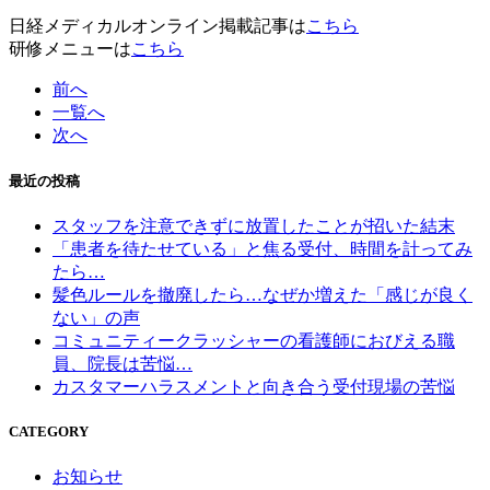
日経メディカルオンライン掲載記事は
こちら
研修メニューは
こちら
前へ
一覧へ
次へ
最近の投稿
スタッフを注意できずに放置したことが招いた結末
「患者を待たせている」と焦る受付、時間を計ってみ
たら…
髪色ルールを撤廃したら…なぜか増えた「感じが良く
ない」の声
コミュニティークラッシャーの看護師におびえる職
員、院長は苦悩…
カスタマーハラスメントと向き合う受付現場の苦悩
CATEGORY
お知らせ