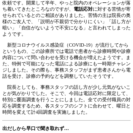
依頼です。開業して半年、やっと院内のオペレーションが落
ち着いてきたところなのですが、
電話応対
に対する苦情が寄
せられているとのご相談がありました。苦情の主は院長の奥
様のご友人で、「説明が不親切で分かりにくい」「話し方が
暗い」「自信がないようで不安になる」と言われてしまった
ようです。
新型コロナウイルス感染症（COVID-19）が流行してから
というもの、この診療所では電話で患者から診療時間や診療
内容について問い合わせを受ける機会が増えたようです。ま
た、特例で可能になった電話による診療にも一時期チャレン
ジしました。その際も、事務スタッフがまず患者さんから電
話を受け、診療の予約などを調整していたそうです。
院長としても、事務スタッフの話し方が少し元気がないこ
とが気がかりでした。そこで、今回は電話応対に限定して、
特別に覆面調査を行うことにしました。全ての受付職員の対
応を調査するため、各スタッフのシフトに合わせて、曜日と
時間を変えて計4回調査を実施しました。
出だしから早口で聞き取れず…