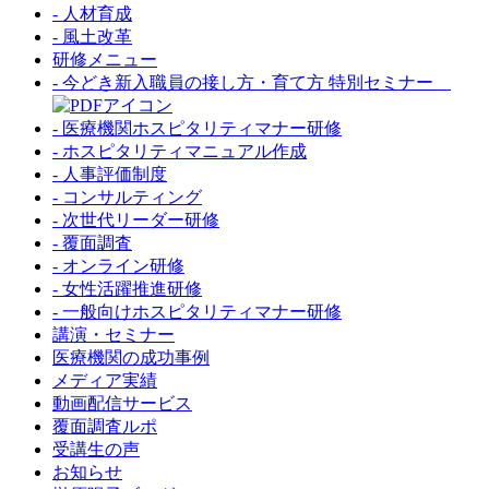
- 人材育成
- 風土改革
研修メニュー
- 今どき新入職員の接し方・育て方 特別セミナー
- 医療機関ホスピタリティマナー研修
- ホスピタリティマニュアル作成
- 人事評価制度
- コンサルティング
- 次世代リーダー研修
- 覆面調査
- オンライン研修
- 女性活躍推進研修
- 一般向けホスピタリティマナー研修
講演・セミナー
医療機関の成功事例
メディア実績
動画配信サービス
覆面調査ルポ
受講生の声
お知らせ