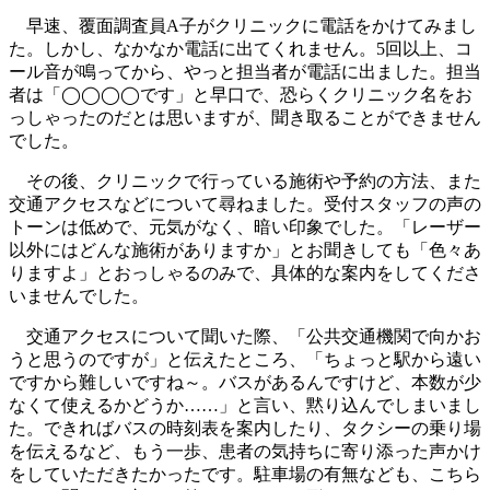
早速、覆面調査員A子がクリニックに電話をかけてみまし
た。しかし、なかなか電話に出てくれません。5回以上、コ
ール音が鳴ってから、やっと担当者が電話に出ました。担当
者は「◯◯◯◯です」と早口で、恐らくクリニック名をお
っしゃったのだとは思いますが、聞き取ることができません
でした。
その後、クリニックで行っている施術や予約の方法、また
交通アクセスなどについて尋ねました。受付スタッフの声の
トーンは低めで、元気がなく、暗い印象でした。「レーザー
以外にはどんな施術がありますか」とお聞きしても「色々あ
りますよ」とおっしゃるのみで、具体的な案内をしてくださ
いませんでした。
交通アクセスについて聞いた際、「公共交通機関で向かお
うと思うのですが」と伝えたところ、「ちょっと駅から遠い
ですから難しいですね～。バスがあるんですけど、本数が少
なくて使えるかどうか……」と言い、黙り込んでしまいまし
た。できればバスの時刻表を案内したり、タクシーの乗り場
を伝えるなど、もう一歩、患者の気持ちに寄り添った声かけ
をしていただきたかったです。駐車場の有無なども、こちら