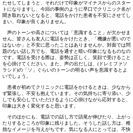
たせしてしまうと、それだけで印象がマイナスからのスター
トになりますし、今回の事例のように早口でクリニック名が
聞き取れないとなると、電話をかけた患者を不安にさせてし
まい、印象が良くありません。
声のトーンや高さについては「意識すること」が欠かせま
せん。皆さんも友人に電話をかけたとき、「機嫌が悪いので
はないか」と不安に思ったことはありませんか。対面では問
題のない話し方でも、電話を通すと暗い印象になるものなの
です。電話を受ける際は、姿勢は正しく、笑顔で受けること
を心掛けてください。また、声の出だしは、(ドレミファソ
ラシド)の「ソ」ぐらいのトーンの明るい声を意識するとよ
いでしょう。
患者が初めてクリニックに電話をかけるときは、少なから
ず緊張し、不安も抱えています。その気持ちに寄り添い、少
しでも安心していただけるように心掛けながら応対すると、
印象は大きく変化すると思います。
そのほかにも、電話での話し方で語尾が伸びたり、上がっ
たりするところが印象に残りました。そうした話し方は、稚
拙なイメージを与えがちです。気になる人にとっては、不快