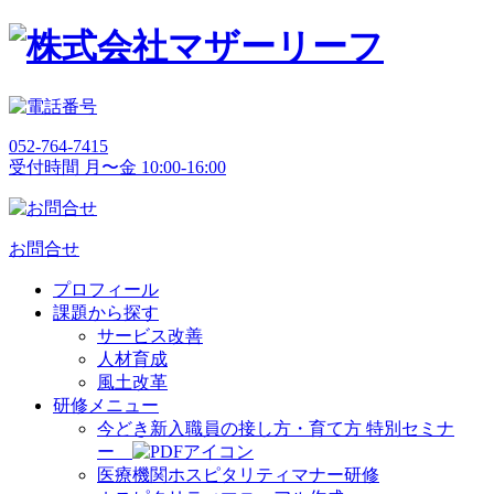
052-764-7415
受付時間 月〜金 10:00-16:00
お問合せ
プロフィール
課題から探す
サービス改善
人材育成
風土改革
研修メニュー
今どき新入職員の接し方・育て方 特別セミナ
ー
医療機関ホスピタリティマナー研修