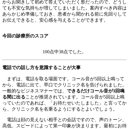
からお聞きして初めて答えていただく形だったので、どうし
ても不安な気持ちが増してしまいました。案内すべき内容は
あらかじめ準備しておき、患者から聞かれる前に先回りして
お伝えできると、安心感を与えることができます。
今回の診療所のスコア
100点中38点でした。
電話での話し方を意識することが大事
まずは、電話を取る場面です。コール音が5回以上鳴って
から、電話に出て、早口でクリニック名を告げられました。
一般的なビジネスマナーでは、
できるだけコール音が3回鳴
る間に出る
ことが推奨されています。コール音が5回以上鳴
っていたのであれば、「お待たせいたしました」と言ってか
ら、クリニック名を名乗るようにするとよいでしょう。
電話は顔の見えない相手との会話ですので、声のトーン、
高低、スピードによって第一印象が決まります。最初にお待