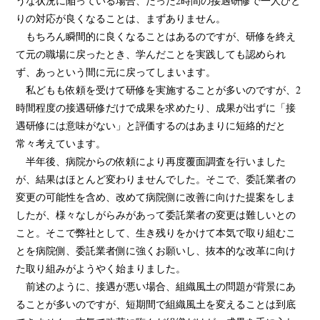
うな状況に陥っている場合、たった2時間の接遇研修で一人ひと
りの対応が良くなることは、まずありません。
もちろん瞬間的に良くなることはあるのですが、研修を終え
て元の職場に戻ったとき、学んだことを実践しても認められ
ず、あっという間に元に戻ってしまいます。
私どもも依頼を受けて研修を実施することが多いのですが、2
時間程度の接遇研修だけで成果を求めたり、成果が出ずに「接
遇研修には意味がない」と評価するのはあまりに短絡的だと
常々考えています。
半年後、病院からの依頼により再度覆面調査を行いました
が、結果はほとんど変わりませんでした。そこで、委託業者の
変更の可能性を含め、改めて病院側に改善に向けた提案をしま
したが、様々なしがらみがあって委託業者の変更は難しいとの
こと。そこで弊社として、生き残りをかけて本気で取り組むこ
とを病院側、委託業者側に強くお願いし、抜本的な改革に向け
た取り組みがようやく始まりました。
前述のように、接遇が悪い場合、組織風土の問題が背景にあ
ることが多いのですが、短期間で組織風土を変えることは到底