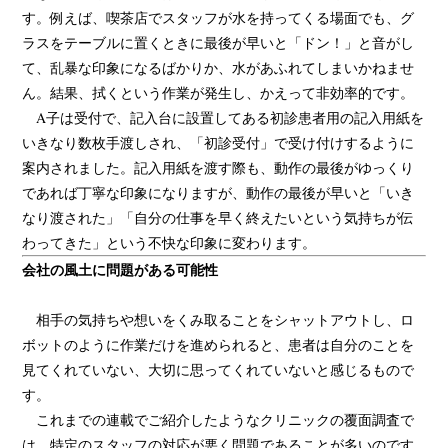
す。例えば、喫茶店でスタッフが水を持ってくる場面でも、グ
ラスをテーブルに置くときに最後が早いと「ドン！」と音がし
て、乱暴な印象になるばかりか、水があふれてしまいかねませ
ん。結果、拭くという作業が発生し、かえって非効率的です。
A子は受付で、記入台に設置してある初診患者用の記入用紙を
いきなり数枚手渡しされ、「初診受付」で受け付けするように
案内されました。記入用紙を渡す際も、動作の最後がゆっくり
であれば丁寧な印象になりますが、動作の最後が早いと「いき
なり渡された」「自分の仕事を早く終えたいという気持ちが伝
わってきた」という不快な印象に変わります。
会社の風土に問題がある可能性
相手の気持ちや想いをくみ取ることをシャットアウトし、ロ
ボットのように作業だけを進められると、患者は自分のことを
見てくれていない、大切に思ってくれていないと感じるもので
す。
これまでの連載でご紹介したようなクリニックの覆面調査で
は、特定のスタッフの対応が悪く問題であることが多いのです