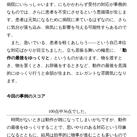
病院にいらっしゃいます。にもかかわらず受付の対応が事務的
なものでは、さらに患者を不安にさせるという悪循環が生じま
す。患者は元気になるために病院に来ているはずなのに、さら
に気分が落ち込み、病気にも影響を与える可能性すらあるので
す。
また、急いでいる、患者を軽くあしらう――という自己本位
動
な対応ばかりが目立ちました。立ち居振る舞いの極意に、「
作の最後をゆっくりと
」というものがあります。物を渡すと
き、物を置くとき、お辞儀をするときなど、動作の最後を意識
的にゆっくり行うと余韻が生まれ、エレガントな雰囲気になり
ます。
今回の事例のスコア
100点中36点でした。
時間がないときは動作が雑になってしまいがちですが、動作
の最後をゆっくりすることで、思いやりのある対応という印象
になるとともに、結局は効率的に物事が進むことも多いもので