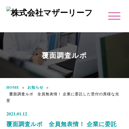
覆面調査ルポ
HOME
お知らせ
>
>
覆面調査ルポ 全員無表情！ 企業に委託した受付の異様な光
景
2021.01.12
覆面調査ルポ 全員無表情！ 企業に委託