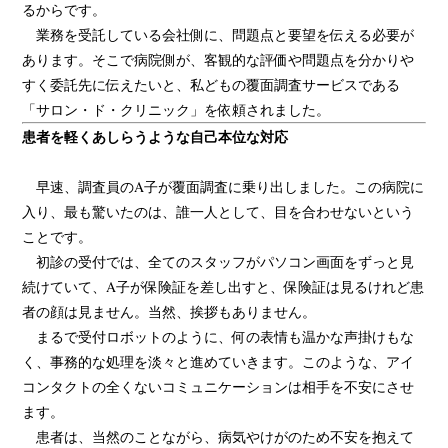
るからです。
業務を受託している会社側に、問題点と要望を伝える必要が
あります。そこで病院側が、客観的な評価や問題点を分かりや
すく委託先に伝えたいと、私どもの覆面調査サービスである
「サロン・ド・クリニック」を依頼されました。
患者を軽くあしらうような自己本位な対応
早速、調査員のA子が覆面調査に乗り出しました。この病院に
入り、最も驚いたのは、誰一人として、目を合わせないという
ことです。
初診の受付では、全てのスタッフがパソコン画面をずっと見
続けていて、A子が保険証を差し出すと、保険証は見るけれど患
者の顔は見ません。当然、挨拶もありません。
まるで受付ロボットのように、何の表情も温かな声掛けもな
く、事務的な処理を淡々と進めていきます。このような、アイ
コンタクトの全くないコミュニケーションは相手を不安にさせ
ます。
患者は、当然のことながら、病気やけがのため不安を抱えて