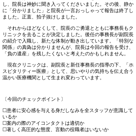
し、院長は神妙に聞き入ってくださいました。その後、静か
に「分かりました」と院長が一言おっしゃって報告は終了し
ました。正直、拍子抜けしました。
それからほどなくして、院長のご勇退とともに事務長もク
リニックを去ることが決定しました。後任の事務長が副院長
の紹介で入職し、新たな体制が動き出しています。「特別な
関係」の真偽は分かりませんが、院長は今回の報告を受け、
「負の遺産」を残したくないと考えたのかもしれません。
現在クリニックは、副院長と新任事務長の指導の下、「ホ
スピタリティー医療」として、思いやりの気持ちを伝え合う
温かい医療機関として生まれ変わっています。
〔今回のチェックポイント〕
☐患者に安心感を与える身だしなみを全スタッフが意識して
いるか
☐案内の際のアイコンタクトは適切か
☐著しく高圧的な態度、言動の役職者はいないか