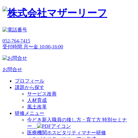
052-764-7415
受付時間 月〜金 10:00-16:00
お問合せ
プロフィール
課題から探す
サービス改善
人材育成
風土改革
研修メニュー
今どき新入職員の接し方・育て方 特別セミナ
ー
医療機関ホスピタリティマナー研修