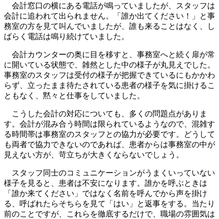
会計窓口の横にある電話が鳴っていましたが、スタッフは
会計に追われて出られません。「誰か出てください！」と事
務室の方を見て叫んでいましたが、誰も来ることはなく、し
ばらく電話は鳴り続けていました。
会計カウンターの奥に目を移すと、事務室へと続く扉が常
に開いている状態で、雑然とした中の様子が丸見えでした。
事務室のスタッフは受付の様子が把握できているにもかかわ
らず、立ったまま待たされている患者の様子を気に掛けるこ
ともなく、黙々と仕事をしていました。
こうした会計の対応についても、多くの問題点がありま
す。会計が混み合う時間は限られているようなので、混雑す
る時間帯は事務室のスタッフとの協力が必要です。どうして
も両者で協力できないのであれば、患者からは事務室の中が
見えない方が、苛立ちが大きくならないでしょう。
スタッフ同士のコミュニケーションがうまくいっていない
様子を見ると、患者は不安になります。誰かを呼ぶときは
「誰か来てください」ではなく名前を呼んでから声を掛け
る、呼ばれたらそちらを見て「はい」と返事をする。当たり
前のことですが、これらを徹底するだけで、職場の雰囲気は