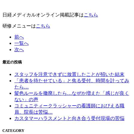
日経メディカルオンライン掲載記事は
こちら
研修メニューは
こちら
前へ
一覧へ
次へ
最近の投稿
スタッフを注意できずに放置したことが招いた結末
「患者を待たせている」と焦る受付、時間を計ってみ
たら…
髪色ルールを撤廃したら…なぜか増えた「感じが良く
ない」の声
コミュニティークラッシャーの看護師におびえる職
員、院長は苦悩…
カスタマーハラスメントと向き合う受付現場の苦悩
CATEGORY