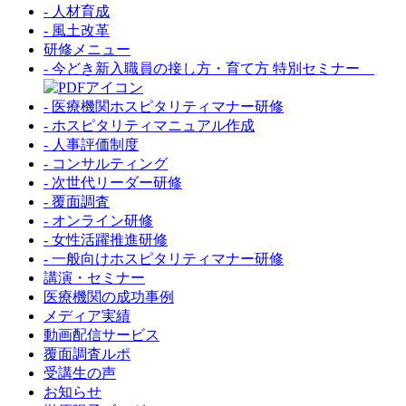
- 人材育成
- 風土改革
研修メニュー
- 今どき新入職員の接し方・育て方 特別セミナー
- 医療機関ホスピタリティマナー研修
- ホスピタリティマニュアル作成
- 人事評価制度
- コンサルティング
- 次世代リーダー研修
- 覆面調査
- オンライン研修
- 女性活躍推進研修
- 一般向けホスピタリティマナー研修
講演・セミナー
医療機関の成功事例
メディア実績
動画配信サービス
覆面調査ルポ
受講生の声
お知らせ