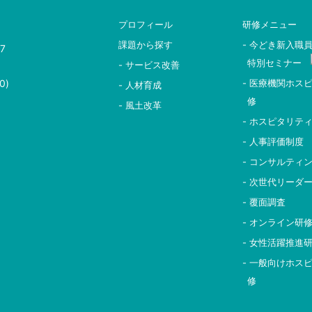
プロフィール
研修メニュー
課題から探す
- 今どき新入職
7
特別セミナー
- サービス改善
0)
- 医療機関ホス
- 人材育成
修
- 風土改革
- ホスピタリテ
- 人事評価制度
- コンサルティ
- 次世代リーダ
- 覆面調査
- オンライン研
- 女性活躍推進
- 一般向けホス
修