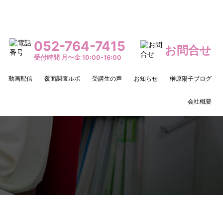
052-764-7415
お問合せ
受付時間 月〜金 10:00-16:00
動画配信
覆面調査ルポ
受講生の声
お知らせ
榊原陽子ブログ
会社概要