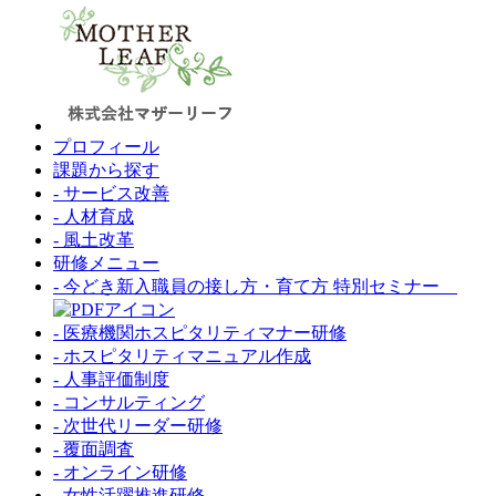
プロフィール
課題から探す
- サービス改善
- 人材育成
- 風土改革
研修メニュー
- 今どき新入職員の接し方・育て方 特別セミナー
- 医療機関ホスピタリティマナー研修
- ホスピタリティマニュアル作成
- 人事評価制度
- コンサルティング
- 次世代リーダー研修
- 覆面調査
- オンライン研修
- 女性活躍推進研修