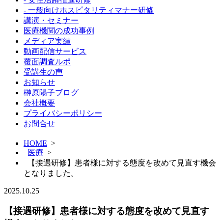
- 一般向けホスピタリティマナー研修
講演・セミナー
医療機関の成功事例
メディア実績
動画配信サービス
覆面調査ルポ
受講生の声
お知らせ
榊原陽子ブログ
会社概要
プライバシーポリシー
お問合せ
HOME
>
医療
>
【接遇研修】患者様に対する態度を改めて見直す機会
となりました。
2025.10.25
【接遇研修】患者様に対する態度を改めて見直す