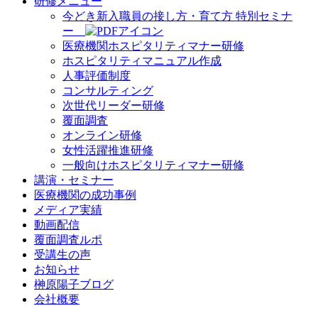
研修メニュー
今どき新入職員の接し方・育て方 特別セミナ
ー
医療機関ホスピタリティマナー研修
ホスピタリティマニュアル作成
人事評価制度
コンサルティング
次世代リーダー研修
覆面調査
オンライン研修
女性活躍推進研修
一般向けホスピタリティマナー研修
講演・セミナー
医療機関の成功事例
メディア実績
動画配信
覆面調査ルポ
受講生の声
お知らせ
榊原陽子ブログ
会社概要