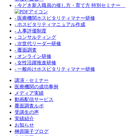
- 今どき新入職員の接し方・育て方 特別セミナー
- 医療機関ホスピタリティマナー研修
- ホスピタリティマニュアル作成
- 人事評価制度
- コンサルティング
- 次世代リーダー研修
- 覆面調査
- オンライン研修
- 女性活躍推進研修
- 一般向けホスピタリティマナー研修
講演・セミナー
医療機関の成功事例
メディア実績
動画配信サービス
覆面調査ルポ
受講生の声
実績紹介
お知らせ
榊原陽子ブログ