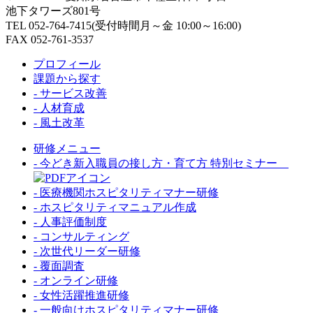
池下タワーズ801号
TEL 052-764-7415(受付時間月～金 10:00～16:00)
FAX 052-761-3537
プロフィール
課題から探す
- サービス改善
- 人材育成
- 風土改革
研修メニュー
- 今どき新入職員の接し方・育て方 特別セミナー
- 医療機関ホスピタリティマナー研修
- ホスピタリティマニュアル作成
- 人事評価制度
- コンサルティング
- 次世代リーダー研修
- 覆面調査
- オンライン研修
- 女性活躍推進研修
- 一般向けホスピタリティマナー研修