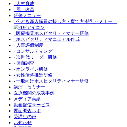
- 人材育成
- 風土改革
研修メニュー
- 今どき新入職員の接し方・育て方 特別セミナー
- 医療機関ホスピタリティマナー研修
- ホスピタリティマニュアル作成
- 人事評価制度
- コンサルティング
- 次世代リーダー研修
- 覆面調査
- オンライン研修
- 女性活躍推進研修
- 一般向けホスピタリティマナー研修
講演・セミナー
医療機関の成功事例
メディア実績
動画配信サービス
覆面調査ルポ
受講生の声
お知らせ