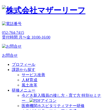
052-764-7415
受付時間 月〜金 10:00-16:00
お問合せ
プロフィール
課題から探す
サービス改善
人材育成
風土改革
研修メニュー
今どき新入職員の接し方・育て方 特別セミナ
ー
医療機関ホスピタリティマナー研修