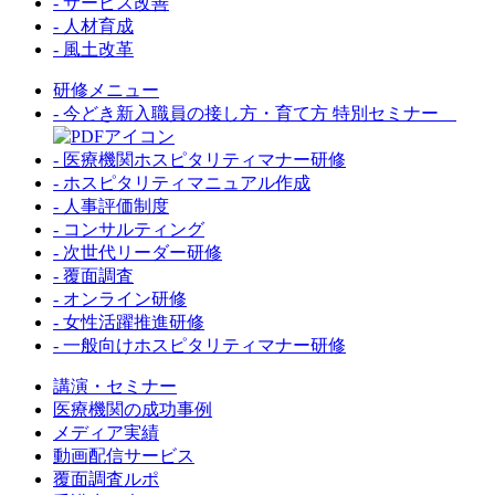
- サービス改善
- 人材育成
- 風土改革
研修メニュー
- 今どき新入職員の接し方・育て方 特別セミナー
- 医療機関ホスピタリティマナー研修
- ホスピタリティマニュアル作成
- 人事評価制度
- コンサルティング
- 次世代リーダー研修
- 覆面調査
- オンライン研修
- 女性活躍推進研修
- 一般向けホスピタリティマナー研修
講演・セミナー
医療機関の成功事例
メディア実績
動画配信サービス
覆面調査ルポ