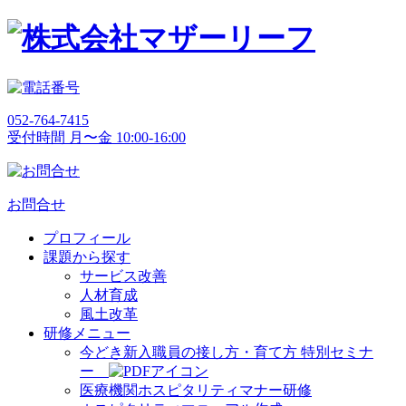
052-764-7415
受付時間 月〜金 10:00-16:00
お問合せ
プロフィール
課題から探す
サービス改善
人材育成
風土改革
研修メニュー
今どき新入職員の接し方・育て方 特別セミナ
ー
医療機関ホスピタリティマナー研修