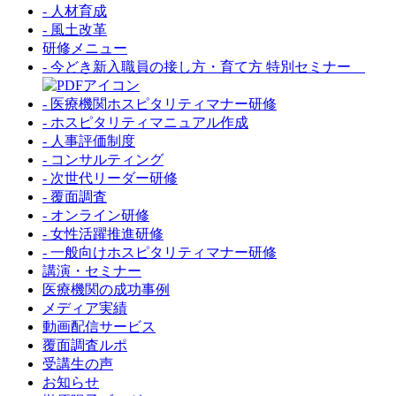
- 人材育成
- 風土改革
研修メニュー
- 今どき新入職員の接し方・育て方 特別セミナー
- 医療機関ホスピタリティマナー研修
- ホスピタリティマニュアル作成
- 人事評価制度
- コンサルティング
- 次世代リーダー研修
- 覆面調査
- オンライン研修
- 女性活躍推進研修
- 一般向けホスピタリティマナー研修
講演・セミナー
医療機関の成功事例
メディア実績
動画配信サービス
覆面調査ルポ
受講生の声
お知らせ