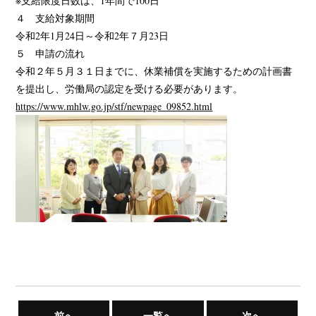
※支給限度日数は、1年間で100日
４ 支給対象期間
令和2年1月24日～令和2年７月23日
５ 申請の流れ
令和２年５月３１日までに、休業補償を実施するための計画書
を提出し、労働局の認定を受ける必要があります。
https://www.mhlw.go.jp/stf/newpage_09852.html
前へ
一覧へ
次へ