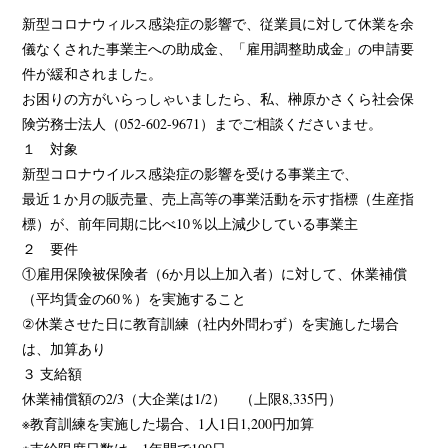
新型コロナウィルス感染症の影響で、従業員に対して休業を余
儀なくされた事業主への助成金、「雇用調整助成金」の申請要
件が緩和されました。
お困りの方がいらっしゃいましたら、私、榊原かさくら社会保
険労務士法人（052-602-9671）までご相談くださいませ。
１ 対象
新型コロナウイルス感染症の影響を受ける事業主で、
最近１か月の販売量、売上高等の事業活動を示す指標（生産指
標）が、前年同期に比べ10％以上減少している事業主
２ 要件
①雇用保険被保険者（6か月以上加入者）に対して、休業補償
（平均賃金の60％）を実施すること
②休業させた日に教育訓練（社内外問わず）を実施した場合
は、加算あり
３ 支給額
休業補償額の2/3（大企業は1/2） （上限8,335円）
※教育訓練を実施した場合、1人1日1,200円加算