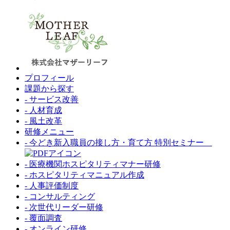
プロフィール
課題から探す
- サービス改善
- 人材育成
- 風土改革
研修メニュー
- 今どき新入職員の接し方・育て方 特別セミナー
- 医療機関ホスピタリティマナー研修
- ホスピタリティマニュアル作成
- 人事評価制度
- コンサルティング
- 次世代リーダー研修
- 覆面調査
- オンライン研修