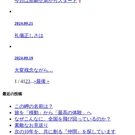
今日は那覇空港からスタート
2024.09.21
礼儀正しさは
2024.09.19
大変残念ながら…
1 / 4
1
2
3
...
»
最後 »
最近の投稿
この岬の名前は？
旅を「移動」から「最高の体験」へ
なぜこんなに、全国を飛び回っているのか？
素敵なお見送り
次の10年を、共に創る『仲間』を探しています