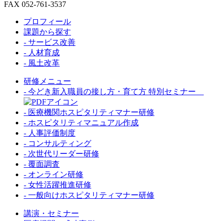
FAX 052-761-3537
プロフィール
課題から探す
- サービス改善
- 人材育成
- 風土改革
研修メニュー
- 今どき新入職員の接し方・育て方 特別セミナー
- 医療機関ホスピタリティマナー研修
- ホスピタリティマニュアル作成
- 人事評価制度
- コンサルティング
- 次世代リーダー研修
- 覆面調査
- オンライン研修
- 女性活躍推進研修
- 一般向けホスピタリティマナー研修
講演・セミナー