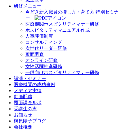
研修メニュー
今どき新入職員の接し方・育て方 特別セミナ
ー
医療機関ホスピタリティマナー研修
ホスピタリティマニュアル作成
人事評価制度
コンサルティング
次世代リーダー研修
覆面調査
オンライン研修
女性活躍推進研修
一般向けホスピタリティマナー研修
講演・セミナー
医療機関の成功事例
メディア実績
動画配信
覆面調査ルポ
受講生の声
お知らせ
榊原陽子ブログ
会社概要