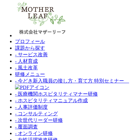
プロフィール
課題から探す
- サービス改善
- 人材育成
- 風土改革
研修メニュー
- 今どき新入職員の接し方・育て方 特別セミナー
- 医療機関ホスピタリティマナー研修
- ホスピタリティマニュアル作成
- 人事評価制度
- コンサルティング
- 次世代リーダー研修
- 覆面調査
- オンライン研修
- 女性活躍推進研修