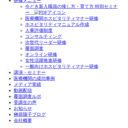
研修メニュー
今どき新入職員の接し方・育て方 特別セミナ
ー
医療機関ホスピタリティマナー研修
ホスピタリティマニュアル作成
人事評価制度
コンサルティング
次世代リーダー研修
覆面調査
オンライン研修
女性活躍推進研修
一般向けホスピタリティマナー研修
講演・セミナー
医療機関の成功事例
メディア実績
動画配信
覆面調査ルポ
受講生の声
お知らせ
榊原陽子ブログ
会社概要