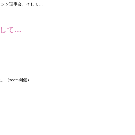
Nシン理事会、そして…
そして…
。（zoom開催）