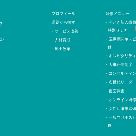
プロフィール
研修メニュー
課題から探す
- 今どき新入職
7
特別セミナー
- サービス改善
0)
- 医療機関ホス
- 人材育成
修
- 風土改革
- ホスピタリテ
- 人事評価制度
- コンサルティ
- 次世代リーダ
- 覆面調査
- オンライン研
- 女性活躍推進
- 一般向けホス
修