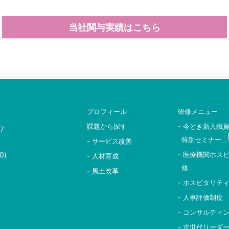
当社関与実績はこちら
プロフィール
研修メニュー
課題から探す
- 今どき新入職
7
特別セミナー
- サービス改善
0)
- 医療機関ホス
- 人材育成
修
- 風土改革
- ホスピタリテ
- 人事評価制度
- コンサルティ
- 次世代リーダ