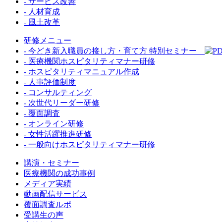
- サービス改善
- 人材育成
- 風土改革
研修メニュー
- 今どき新入職員の接し方・育て方 特別セミナー
- 医療機関ホスピタリティマナー研修
- ホスピタリティマニュアル作成
- 人事評価制度
- コンサルティング
- 次世代リーダー研修
- 覆面調査
- オンライン研修
- 女性活躍推進研修
- 一般向けホスピタリティマナー研修
講演・セミナー
医療機関の成功事例
メディア実績
動画配信サービス
覆面調査ルポ
受講生の声