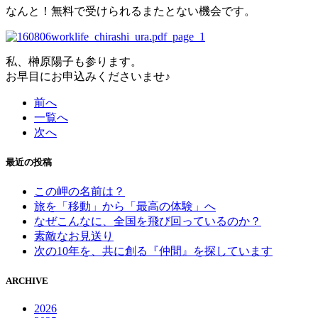
なんと！無料で受けられるまたとない機会です。
私、榊原陽子も参ります。
お早目にお申込みくださいませ♪
前へ
一覧へ
次へ
最近の投稿
この岬の名前は？
旅を「移動」から「最高の体験」へ
なぜこんなに、全国を飛び回っているのか？
素敵なお見送り
次の10年を、共に創る『仲間』を探しています
ARCHIVE
2026