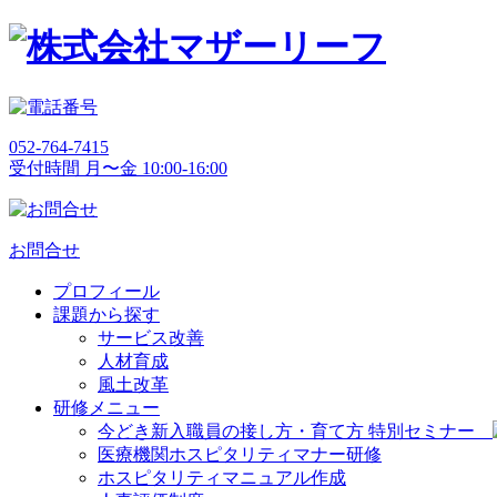
052-764-7415
受付時間 月〜金 10:00-16:00
お問合せ
プロフィール
課題から探す
サービス改善
人材育成
風土改革
研修メニュー
今どき新入職員の接し方・育て方 特別セミナー
医療機関ホスピタリティマナー研修
ホスピタリティマニュアル作成