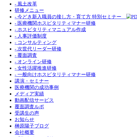
- 風土改革
研修メニュー
- 今どき新入職員の接し方・育て方 特別セミナー
- 医療機関ホスピタリティマナー研修
- ホスピタリティマニュアル作成
- 人事評価制度
- コンサルティング
- 次世代リーダー研修
- 覆面調査
- オンライン研修
- 女性活躍推進研修
- 一般向けホスピタリティマナー研修
講演・セミナー
医療機関の成功事例
メディア実績
動画配信サービス
覆面調査ルポ
受講生の声
お知らせ
榊原陽子ブログ
会社概要