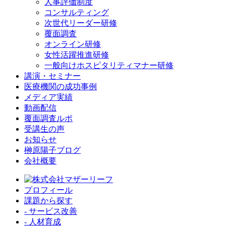
人事評価制度
コンサルティング
次世代リーダー研修
覆面調査
オンライン研修
女性活躍推進研修
一般向けホスピタリティマナー研修
講演・セミナー
医療機関の成功事例
メディア実績
動画配信
覆面調査ルポ
受講生の声
お知らせ
榊原陽子ブログ
会社概要
プロフィール
課題から探す
- サービス改善
- 人材育成