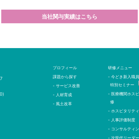
当社関与実績はこちら
プロフィール
研修メニュー
課題から探す
- 今どき新入職
7
特別セミナー
- サービス改善
0)
- 医療機関ホス
- 人材育成
修
- 風土改革
- ホスピタリテ
- 人事評価制度
- コンサルティ
- 次世代リーダ