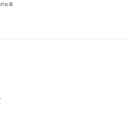
のお花
。