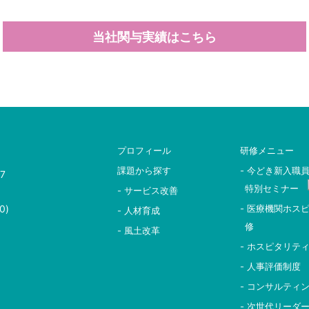
当社関与実績はこちら
プロフィール
研修メニュー
課題から探す
- 今どき新入職
7
特別セミナー
- サービス改善
0)
- 医療機関ホス
- 人材育成
修
- 風土改革
- ホスピタリテ
- 人事評価制度
- コンサルティ
- 次世代リーダ