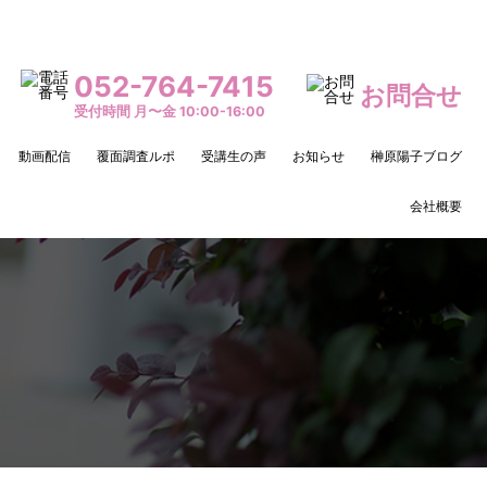
052-764-7415
お問合せ
受付時間 月〜金 10:00-16:00
動画配信
覆面調査ルポ
受講生の声
お知らせ
榊原陽子ブログ
会社概要