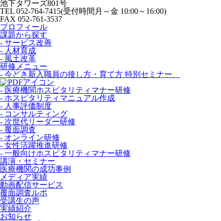
池下タワーズ801号
TEL 052-764-7415(受付時間月～金 10:00～16:00)
FAX 052-761-3537
プロフィール
課題から探す
- サービス改善
- 人材育成
- 風土改革
研修メニュー
- 今どき新入職員の接し方・育て方 特別セミナー
- 医療機関ホスピタリティマナー研修
- ホスピタリティマニュアル作成
- 人事評価制度
- コンサルティング
- 次世代リーダー研修
- 覆面調査
- オンライン研修
- 女性活躍推進研修
- 一般向けホスピタリティマナー研修
講演・セミナー
医療機関の成功事例
メディア実績
動画配信サービス
覆面調査ルポ
受講生の声
実績紹介
お知らせ