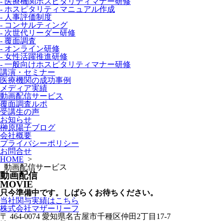
- 医療機関ホスピタリティマナー研修
- ホスピタリティマニュアル作成
- 人事評価制度
- コンサルティング
- 次世代リーダー研修
- 覆面調査
- オンライン研修
- 女性活躍推進研修
- 一般向けホスピタリティマナー研修
講演・セミナー
医療機関の成功事例
メディア実績
動画配信サービス
覆面調査ルポ
受講生の声
お知らせ
榊原陽子ブログ
会社概要
プライバシーポリシー
お問合せ
HOME
>
動画配信サービス
動画配信
MOVIE
只今準備中です。しばらくお待ちください。
当社関与実績はこちら
株式会社マザーリーフ
〒 464-0074 愛知県名古屋市千種区仲田2丁目17-7