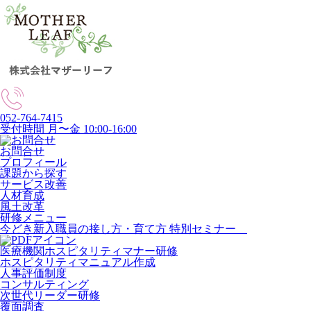
052-764-7415
受付時間 月〜金 10:00-16:00
お問合せ
プロフィール
課題から探す
サービス改善
人材育成
風土改革
研修メニュー
今どき新入職員の接し方・育て方 特別セミナー
医療機関ホスピタリティマナー研修
ホスピタリティマニュアル作成
人事評価制度
コンサルティング
次世代リーダー研修
覆面調査