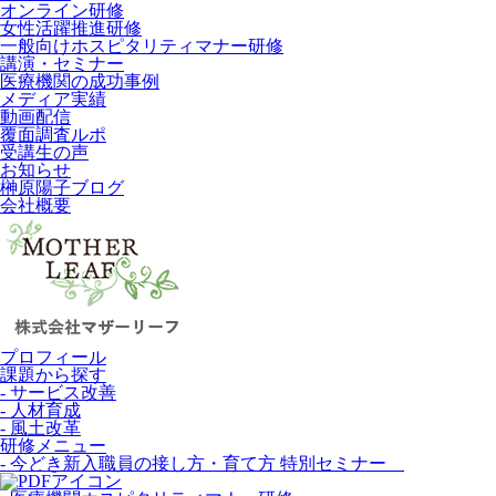
オンライン研修
女性活躍推進研修
一般向けホスピタリティマナー研修
講演・セミナー
医療機関の成功事例
メディア実績
動画配信
覆面調査ルポ
受講生の声
お知らせ
榊原陽子ブログ
会社概要
プロフィール
課題から探す
- サービス改善
- 人材育成
- 風土改革
研修メニュー
- 今どき新入職員の接し方・育て方 特別セミナー